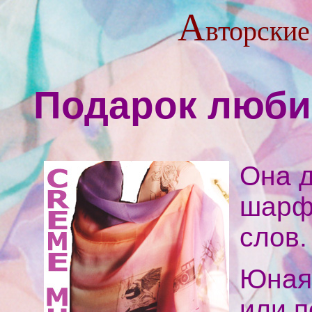
А
вторские
Подарок люб
Она д
шарф
слов.
Юная 
или п