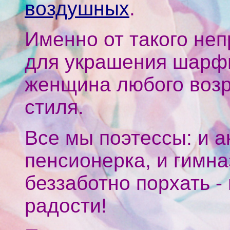
воздушных
.
Именно от такого не
для украшения шарфи
женщина любого возр
стиля.
Все мы поэтессы: и а
пенсионерка, и гимн
беззаботно порхать -
радости!