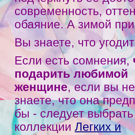
современность, оттен
обаяние. А зимой при
Вы знаете, что угоди
Если есть сомнения,
подарить любимой
женщине
, если вы не
знаете, что она пред
бы - следует выбрать
коллекции
Легких и