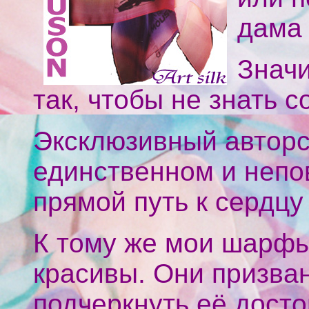
дама 
Значи
так, чтобы не знать с
Эксклюзивный авторс
единственном и непо
прямой путь к сердц
К тому же мои шарфы
красивы. Они призва
подчеркнуть её досто