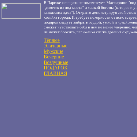
В Париже женщина не комплексует. Маскировка "под а
"девочек из-под моста" и жалкой богемы (которая и у
кавказских вдов"). Открыто демонстрируя свой стиль 
хозяйка города. И требует покорности от всех встреч
подарок следует выбрать гордой, умной и яркой женщ
сможет чувствовать себя в нём не менее уверенно, че
не может бросить, парижанка слегка дразнит окружа
Тёплые
Элитарные
Мужские
Вечерние
Воздушные
ПОДАРОК
ГЛАВНАЯ