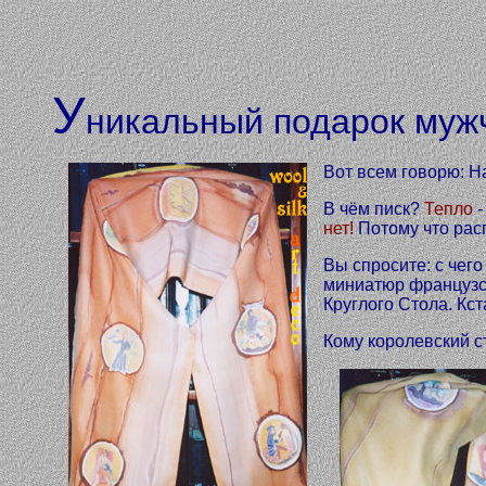
У
никальный подарок муж
Вот всем говорю: Н
В чём писк?
Тепло
-
нет!
Потому что рас
Вы спросите: с чего 
миниатюр французск
Круглого Стола. Кст
Кому королевский с