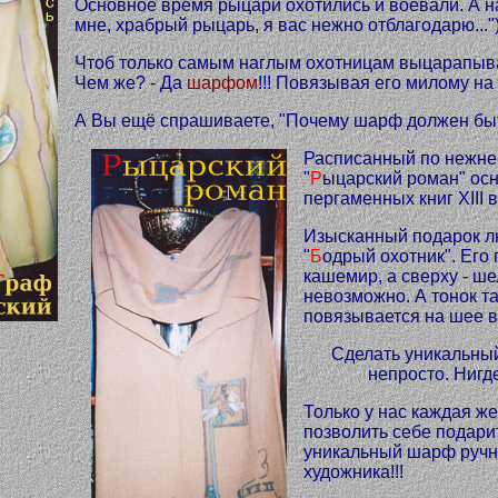
Основное время рыцари охотились и воевали. А на
мне, храбрый рыцарь, я вас нежно отблагодарю...")
Чтоб только самым наглым охотницам выцарапыва
Чем же? - Да
шарфом
!!! Повязывая его милому на 
А Вы ещё спрашиваете, "Почему шарф должен бы
Расписанный по нежн
"
Р
ыцарский роман" осн
пергаменных книг XIII в
Изысканный подарок 
"
Б
одрый охотник". Его 
кашемир, а сверху - ше
невозможно. А тонок та
повязывается на шее в
Сделать уникальны
непросто. Нигд
Только у нас каждая ж
позволить себе подар
уникальный шарф ручно
художника!!!