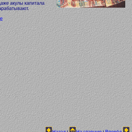
даже акулы капитала
зарабатывают.
не
Назад
На главную
Вперёд