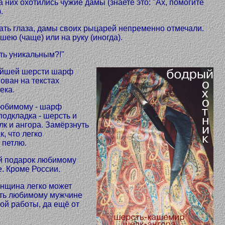
 них охотились чужие дамы (знаете это: "Ах, помогите
.
ть глаза, дамы своих рыцарей непременно отмечали.
шею (чаще) или на руку (иногда).
ть уникальным?!"
ейшей шерсти шарф
ован на текстах
ека.
любимому - шарф
подкладка - шерсть и
лк и ангора. Замёрзнуть
к, что легко
 петлю.
й подарок любимому
е. Кроме России.
енщина легко может
ить любимому мужчине
й работы, да ещё от