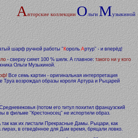
А
О
М
вторские коллекции
льги
узыкиной
атый шарф ручной работы "
К
ороль
А
ртур" - и вперёд!
тло
- сверху сияет 100 % шелк. А главное:
такого ни у кого
жника Ольги Музыкиной.
рф!
Все семь картин - оригинальная интерпретация
 де Труа возрождал образы короля Артура и Рыцарей
Средневековья (потом его титул похитил французский
ёры в фильме "Крестоносец" не испортили образ.
так как их листали Прекрасные Дамы. Рыцари, как
на лирах, в отведённое для Дам время, бряцали ловко.