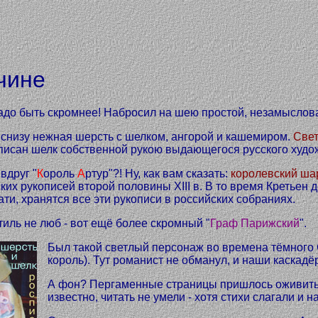
чине
адо быть скромнее! Набросил на шею простой, незамыслов
 снизу нежная шерсть с шелком, ангорой и кашемиром.
Све
писан шелк собственной рукою выдающегося русского худо
вдруг "
К
ороль
А
ртур"?! Ну, как вам сказать:
королевский ша
их рукописей второй половины XIII в. В то время Кретьен
ати, хранятся все эти рукописи в российских собраниях.
тиль не люб - вот ещё более скромный "
Граф Парижский
".
Был такой светлый персонаж во времена тёмного 
король). Тут романист не обманул, и наши каскад
А фон? Пергаменные страницы пришлось оживить 
известно, читать не умели - хотя стихи слагали и 